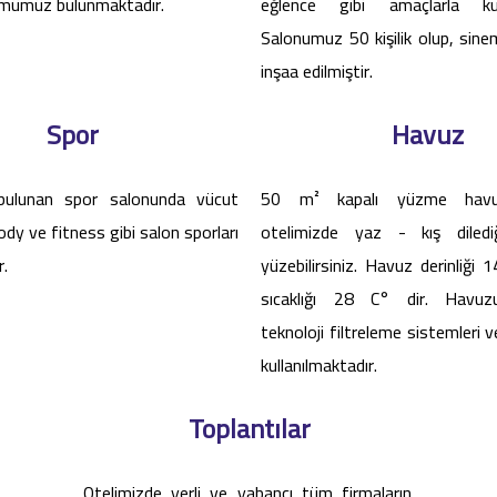
mümüz bulunmaktadır.
eğlence gibi amaçlarla kullan
Salonumuz 50 kişilik olup, sin
inşaa edilmiştir.
Spor
Havuz
bulunan spor salonunda vücut
50 m² kapalı yüzme havu
ody ve fitness gibi salon sporları
otelimizde yaz - kış diled
r.
yüzebilirsiniz. Havuz derinliği
sıcaklığı 28 C° dir. Havuz
teknoloji filtreleme sistemleri v
kullanılmaktadır.
Toplantılar
Otelimizde yerli ve yabancı tüm firmaların,