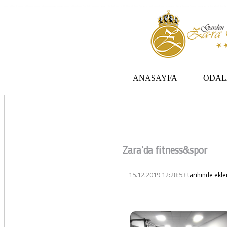
Zara otel Garden Zara otel fiyatları, uygun otel Zara pansiyon, Zarada uygun otel fiyatları ve Zarada konaklama. Covid-19 tedbirlerimizi aldık. Hijyenik Sivas Zara oteli olarak misafirlerimizi bekliyoruz. Boş odalarımız Sivasın en ucuz otel odası olarak 3 yıldız
ANASAYFA
ODAL
Zara'da fitness&spor
15.12.2019 12:28:53
tarihinde ekle