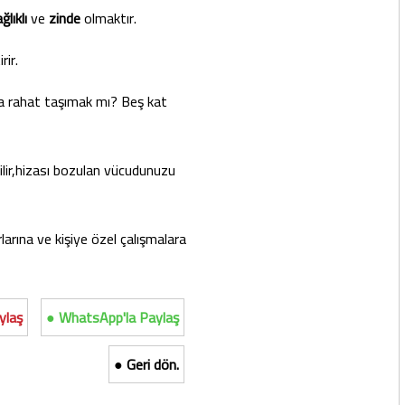
ğlıklı
ve
zinde
olmaktır.
ir.
a rahat taşımak mı? Beş kat
bilir,hizası bozulan vücudunuzu
rına ve kişiye özel çalışmalara
ylaş
● WhatsApp'la Paylaş
● Geri dön.