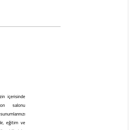
in içerisinde
yon salonu
unumlarınızı
lir, eğitim ve