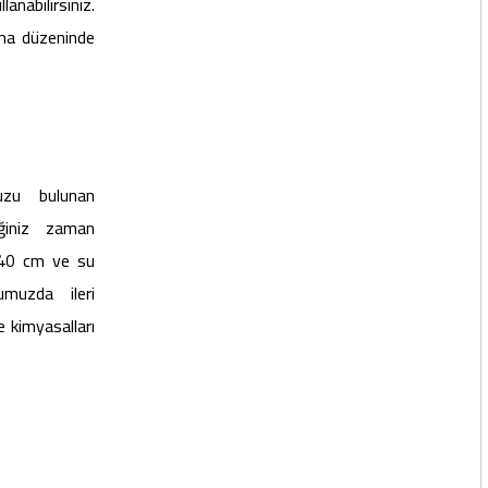
abilirsiniz.
ema düzeninde
zu bulunan
iğiniz zaman
 140 cm ve su
umuzda ileri
e kimyasalları