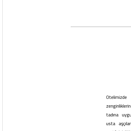
Otelimizde
zenginlikler
tadına uygu
usta aşçılar