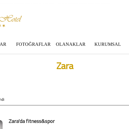
 standartları ile belgelenmiş 5 yıldız konforunu yaşatmaktadır. Zara,da havuzu olan tel otel olarak çalışmaktayız. Restorantımız temiz ve lezzetli yemekleri ile göz doldurmaktadır. Zara restaurant olarak paket servis yapmaktayız.
AR
FOTOĞRAFLAR
OLANAKLAR
KURUMSAL
Zara
ndi
Zara'da fitness&spor