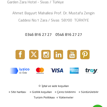
Garden Zara Hotel - Sivas / Türkiye
Ahmet Başyurt Mahallesi Prof. Dr. Mustafa Zengin
Caddesi No:1 Zara / Sivas 58700 TÜRKİYE
0346 816 27 27
0546 816 27 27
○
İptal ve iade koşulları
Site haritası
○
Gizlilik koşulları
Çerez bildirimi
Sürdürülebilir
○
○
○
Turizm Politikası
Yüklemeler
○