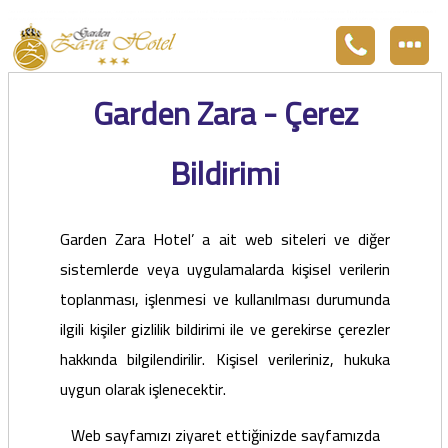
Zara otel Garden Zara otel fiyatları, uygun otel Zara pansiyon, Zarada uygun otel fiyatları ve Zarada konaklama. Covid-19 tedbirlerimizi aldık. Hijyenik Sivas Zara oteli olarak misafirlerimizi bekliyoruz. Boş odalarımız Sivasın en ucuz otel odası olarak 3
yıldız standartları ile belgelenmiş 5 yıldız konforunu yaşatmaktadır. Zara,da havuzu olan tel otel olarak çalışmaktayız. Restorantımız temiz ve lezzetli yemekleri ile göz doldurmaktadır. Zara restaurant olarak paket servis yapmaktayız.
Garden Zara - Çerez
Bildirimi
Garden Zara Hotel’ a ait web siteleri ve diğer
sistemlerde veya uygulamalarda kişisel verilerin
toplanması, işlenmesi ve kullanılması durumunda
ilgili kişiler gizlilik bildirimi ile ve gerekirse çerezler
hakkında bilgilendirilir. Kişisel verileriniz, hukuka
uygun olarak işlenecektir.
Web sayfamızı ziyaret ettiğinizde sayfamızda