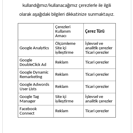
kullandığımız/kullanacağımız çerezlerle ile ilgili
olarak aşağıdaki bilgileri dikkatinize sunmaktayız.
Çerezleri
Kullanım
Çerez Türü
Amacı
Ölçümleme
İşlevsel ve
Google Analytics
Site içi
analitik çerezler
iyileştirme
Ticari çerezler
Google
Reklam
Ticari çerezler
DoubleClick Ad
Google Dynamic
Reklam
Ticari çerezler
Remarketing
Google Adwords
Reklam
Ticari çerezler
User Lists
Google Tag
Site içi
İşlevsel ve
Manager
iyileştirme
analitik çerezler
Facebook
Reklam
Ticari çerezler
Connect