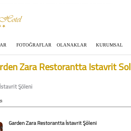
 standartları ile belgelenmiş 5 yıldız konforunu yaşatmaktadır. Zara,da havuzu olan tel otel olarak çalışmaktayız. Restorantımız temiz ve lezzetli yemekleri ile göz doldurmaktadır. Zara restaurant olarak paket servis yapmaktayız.
AR
FOTOĞRAFLAR
OLANAKLAR
KURUMSAL
rden Zara Restorantta Istavrit Sol
stavrit Şöleni
di
Garden Zara Restorantta İstavrit Şöleni