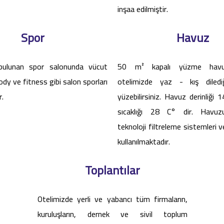
inşaa edilmiştir.
Spor
Havuz
bulunan spor salonunda vücut
50 m² kapalı yüzme havu
ody ve fitness gibi salon sporları
otelimizde yaz - kış diled
r.
yüzebilirsiniz. Havuz derinliği
sıcaklığı 28 C° dir. Havuz
teknoloji filtreleme sistemleri v
kullanılmaktadır.
Toplantılar
Otelimizde yerli ve yabancı tüm firmaların,
kuruluşların, dernek ve sivil toplum