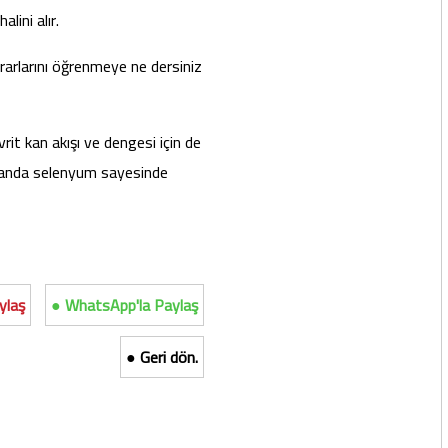
lini alır.
ararlarını öğrenmeye ne dersiniz
vrit kan akışı ve dengesi için de
amanda selenyum sayesinde
ylaş
● WhatsApp'la Paylaş
● Geri dön.