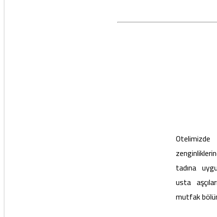
Otelimizde
zenginlikler
tadına uygu
usta aşçılar
mutfak bölü