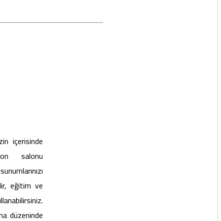
in içerisinde
yon salonu
unumlarınızı
lir, eğitim ve
abilirsiniz.
ema düzeninde