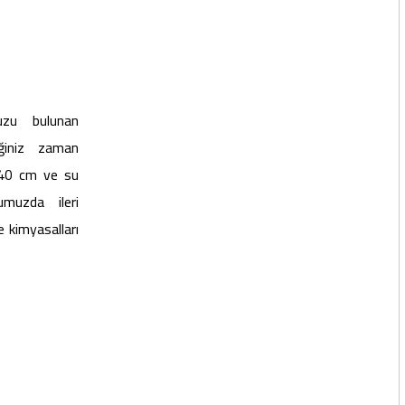
zu bulunan
iğiniz zaman
 140 cm ve su
umuzda ileri
e kimyasalları