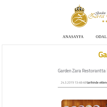
Zara otel Garden Zara otel fiyatları, uygun otel Zara pansiyon, Zarada uygun otel fiyatları ve Zarada konaklama. Covid-19 tedbirlerimizi aldık. Hijyenik Sivas Zara oteli olarak misafirlerimizi bekliyoruz. Boş odalarımız Sivasın en ucuz otel odası olarak 3 yıldız
ANASAYFA
ODAL
Ga
Garden Zara Restorantta İ
24.3.2019 13:48:48
tarihinde eklen