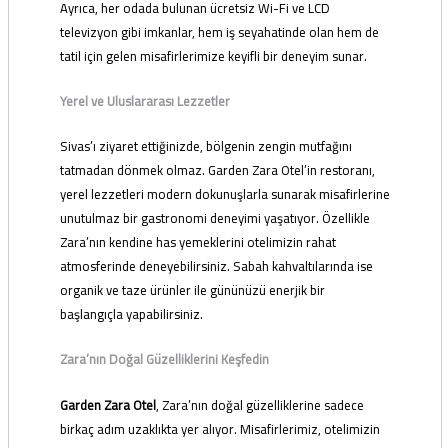
Ayrıca, her odada bulunan ücretsiz Wi-Fi ve LCD
televizyon gibi imkanlar, hem iş seyahatinde olan hem de
tatil için gelen misafirlerimize keyifli bir deneyim sunar.
Yerel ve Uluslararası Lezzetler
Sivas’ı ziyaret ettiğinizde, bölgenin zengin mutfağını
tatmadan dönmek olmaz. Garden Zara Otel’in restoranı,
yerel lezzetleri modern dokunuşlarla sunarak misafirlerine
unutulmaz bir gastronomi deneyimi yaşatıyor. Özellikle
Zara’nın kendine has yemeklerini otelimizin rahat
atmosferinde deneyebilirsiniz. Sabah kahvaltılarında ise
organik ve taze ürünler ile gününüzü enerjik bir
başlangıçla yapabilirsiniz.
Zara’nın Doğal Güzelliklerini Keşfedin
Garden Zara Otel
, Zara’nın doğal güzelliklerine sadece
birkaç adım uzaklıkta yer alıyor. Misafirlerimiz, otelimizin