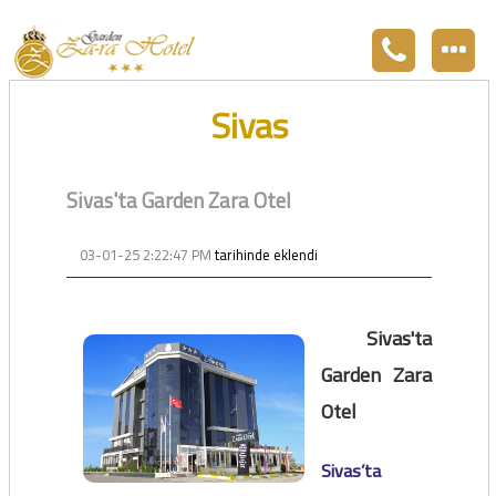
Zara otel Garden Zara otel fiyatları, uygun otel Zara pansiyon, Zarada uygun otel fiyatları ve Zarada konaklama. Covid-19 tedbirlerimizi aldık. Hijyenik Sivas Zara oteli olarak misafirlerimizi bekliyoruz. Boş odalarımız Sivasın en ucuz otel odası olarak 3
yıldız standartları ile belgelenmiş 5 yıldız konforunu yaşatmaktadır. Zara,da havuzu olan tel otel olarak çalışmaktayız. Restorantımız temiz ve lezzetli yemekleri ile göz doldurmaktadır. Zara restaurant olarak paket servis yapmaktayız.
Sivas
Sivas'ta Garden Zara Otel
03-01-25 2:22:47 PM
tarihinde eklendi
Sivas'ta
Garden Zara
Otel
Sivas’ta