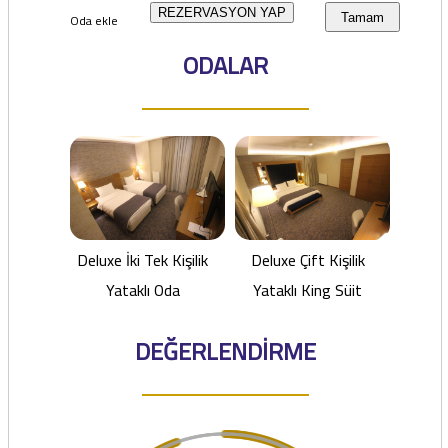
REZERVASYON YAP
Oda ekle
Tamam
ODALAR
Deluxe İki Tek Kişilik
Deluxe Çift Kişilik
Yataklı Oda
Yataklı King Süit
DEĞERLENDİRME