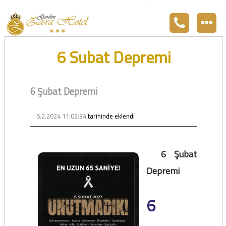
Zara otel Garden Zara otel fiyatları, uygun otel Zara pansiyon, Zarada uygun otel fiyatları ve Zarada konaklama. Covid-19 tedbirlerimizi aldık. Hijyenik Sivas Zara oteli olarak misafirlerimizi bekliyoruz. Boş odalarımız Sivasın en ucuz otel odası olarak 3
yıldız standartları ile belgelenmiş 5 yıldız konforunu yaşatmaktadır. Zara,da havuzu olan tel otel olarak çalışmaktayız. Restorantımız temiz ve lezzetli yemekleri ile göz doldurmaktadır. Zara restaurant olarak paket servis yapmaktayız.
6 Subat Depremi
6 Şubat Depremi
6.2.2024 11:02:34
tarihinde eklendi
6 Şubat
Depremi
6