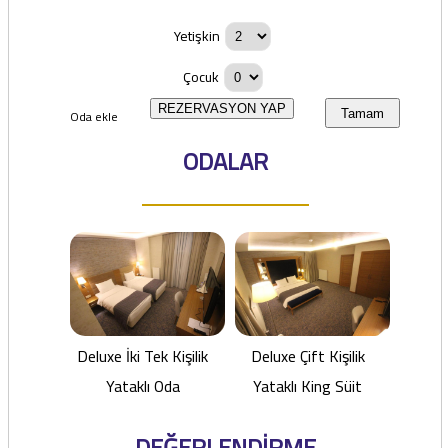
Yetişkin
Çocuk
REZERVASYON YAP
Oda ekle
Tamam
ODALAR
Deluxe İki Tek Kişilik
Deluxe Çift Kişilik
Yataklı Oda
Yataklı King Süit
DEĞERLENDİRME