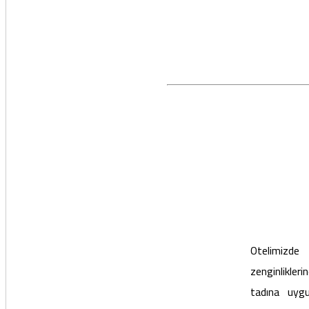
Otelimizde
zenginlikler
tadına uygu