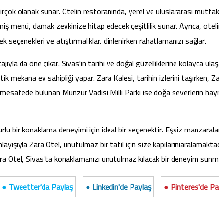
irçok olanak sunar. Otelin restoranında, yerel ve uluslararası mutfak
lmiş menü, damak zevkinize hitap edecek çeşitlilik sunar. Ayrıca, otel
ecek seçenekleri ve atıştırmalıklar, dinlenirken rahatlamanızı sağlar.
la da öne çıkar. Sivas'ın tarihi ve doğal güzelliklerine kolayca ulaşabil
tik mekana ev sahipliği yapar. Zara Kalesi, tarihin izlerini taşırken, 
r mesafede bulunan Munzur Vadisi Milli Parkı ise doğa severlerin hayr
lu bir konaklama deneyimi için ideal bir seçenektir. Eşsiz manzaralar,
ışıyla Zara Otel, unutulmaz bir tatil için size kapılarınıaralamaktadır
ara Otel, Sivas'ta konaklamanızı unutulmaz kılacak bir deneyim sunm
● Tweetter'da Paylaş
● Linkedin'de Paylaş
● Pinteres'de Pa