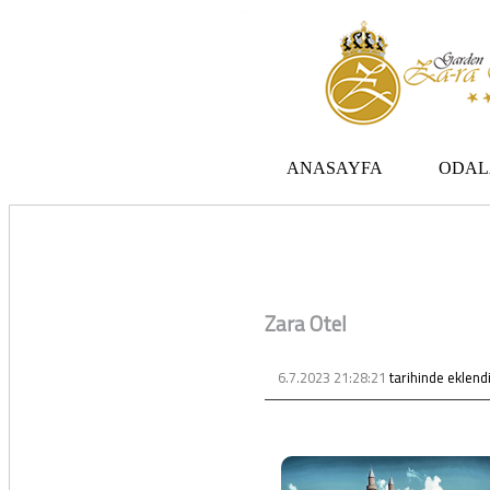
Zara otel Garden Zara otel fiyatları, uygun otel Zara pansiyon, Zarada uygun otel fiyatları ve Zarada konaklama. Covid-19 tedbirlerimizi aldık. Hijyenik Sivas Zara oteli olarak misafirlerimizi bekliyoruz. Boş odalarımız Sivasın en ucuz otel odası olarak 3 yıldız
ANASAYFA
ODAL
Zara Otel
6.7.2023 21:28:21
tarihinde eklend