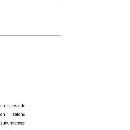
in içerisinde
yon salonu
unumlarınızı