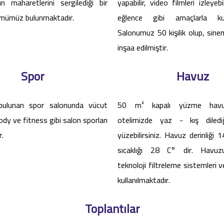
ın maharetlerini sergilediği bir
yapabilir, video filmleri izleyebi
mümüz bulunmaktadır.
eğlence gibi amaçlarla kullan
Salonumuz 50 kişilik olup, sin
inşaa edilmiştir.
Spor
Havuz
bulunan spor salonunda vücut
50 m² kapalı yüzme havu
ody ve fitness gibi salon sporları
otelimizde yaz - kış diled
r.
yüzebilirsiniz. Havuz derinliği
sıcaklığı 28 C° dir. Havuz
teknoloji filtreleme sistemleri v
kullanılmaktadır.
Toplantılar