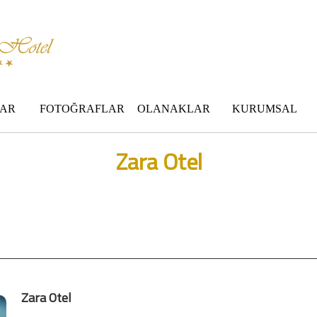
 standartları ile belgelenmiş 5 yıldız konforunu yaşatmaktadır. Zara,da havuzu olan tel otel olarak çalışmaktayız. Restorantımız temiz ve lezzetli yemekleri ile göz doldurmaktadır. Zara restaurant olarak paket servis yapmaktayız.
AR
FOTOĞRAFLAR
OLANAKLAR
KURUMSAL
Zara Otel
i
Zara Otel