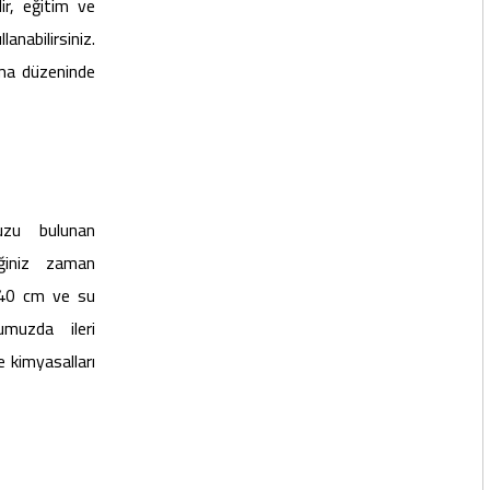
lir, eğitim ve
abilirsiniz.
ema düzeninde
zu bulunan
iğiniz zaman
 140 cm ve su
umuzda ileri
e kimyasalları