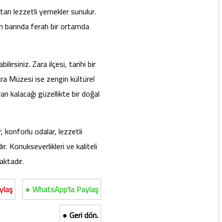
tan lezzetli yemekler sunulur.
in barında ferah bir ortamda
irsiniz. Zara ilçesi, tarihi bir
Zara Müzesi ise zengin kültürel
an kalacağı güzellikte bir doğal
 konforlu odalar, lezzetli
. Konukseverlikleri ve kaliteli
aktadır.
ylaş
● WhatsApp'la Paylaş
● Geri dön.