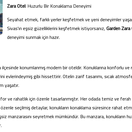
Zara Otel
: Huzurlu Bir Konaklama Deneyimi
Seyahat etmek, farklı yerler keşfetmek ve yeni deneyimler yaşamak
Sivas'ın eşsiz güzelliklerini keşfetmek istiyorsanız,
Garden Zara 
deneyimi sunmak için hazır.
ra ilçesinde konumlanmış modern bir oteldir. Konuklarına konforlu ve
ni evlerindeymiş gibi hissettirir. Otelin zarif tasarımı, sıcak atmosfer
m yaşatır.
nfor ve rahatlık için özenle tasarlanmıştır. Her odada temiz ve fera
özenle seçilmiş detaylar, konukların konaklama süresince rahat etme
 eşsiz manzarasını seyretmek mümkündür. Bu manzara, konukların hu
.