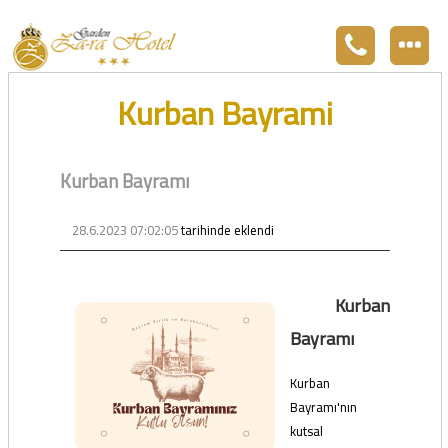
Zara otel Garden Zara otel fiyatları, uygun otel Zara pansiyon, Zarada uygun otel fiyatları ve Zarada konaklama. Covid-19 tedbirlerimizi aldık. Hijyenik Sivas Zara oteli olarak misafirlerimizi bekliyoruz. Boş odalarımız Sivasın en ucuz otel odası olarak 3
yıldız standartları ile belgelenmiş 5 yıldız konforunu yaşatmaktadır. Zara,da havuzu olan tel otel olarak çalışmaktayız. Restorantımız temiz ve lezzetli yemekleri ile göz doldurmaktadır. Zara restaurant olarak paket servis yapmaktayız.
Kurban Bayrami
Kurban Bayramı
28.6.2023 07:02:05
tarihinde eklendi
Kurban
Bayramı
Kurban
Bayramı'nın
kutsal