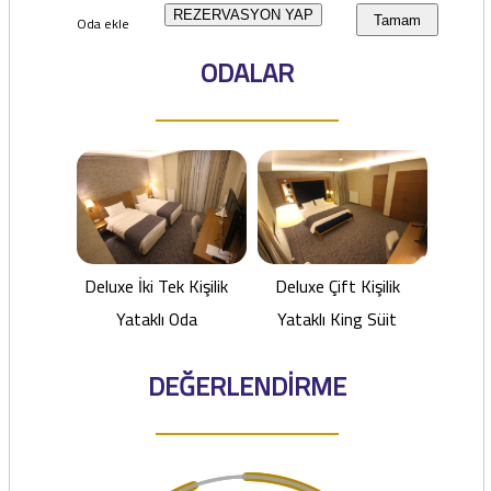
REZERVASYON YAP
Oda ekle
Tamam
ODALAR
Deluxe İki Tek Kişilik
Deluxe Çift Kişilik
Yataklı Oda
Yataklı King Süit
DEĞERLENDİRME