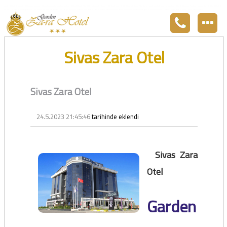
Zara otel Garden Zara otel fiyatları, uygun otel Zara pansiyon, Zarada uygun otel fiyatları ve Zarada konaklama. Covid-19 tedbirlerimizi aldık. Hijyenik Sivas Zara oteli olarak misafirlerimizi bekliyoruz. Boş odalarımız Sivasın en ucuz otel odası olarak 3
yıldız standartları ile belgelenmiş 5 yıldız konforunu yaşatmaktadır. Zara,da havuzu olan tel otel olarak çalışmaktayız. Restorantımız temiz ve lezzetli yemekleri ile göz doldurmaktadır. Zara restaurant olarak paket servis yapmaktayız.
Sivas Zara Otel
Sivas Zara Otel
24.5.2023 21:45:46
tarihinde eklendi
Sivas Zara
Otel
Garden