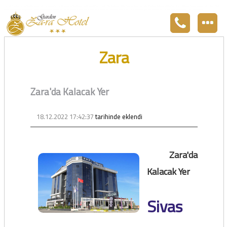
Zara otel Garden Zara otel fiyatları, uygun otel Zara pansiyon, Zarada uygun otel fiyatları ve Zarada konaklama. Covid-19 tedbirlerimizi aldık. Hijyenik Sivas Zara oteli olarak misafirlerimizi bekliyoruz. Boş odalarımız Sivasın en ucuz otel odası olarak 3
yıldız standartları ile belgelenmiş 5 yıldız konforunu yaşatmaktadır. Zara,da havuzu olan tel otel olarak çalışmaktayız. Restorantımız temiz ve lezzetli yemekleri ile göz doldurmaktadır. Zara restaurant olarak paket servis yapmaktayız.
Zara
Zara'da Kalacak Yer
18.12.2022 17:42:37
tarihinde eklendi
Zara'da
Kalacak Yer
Sivas