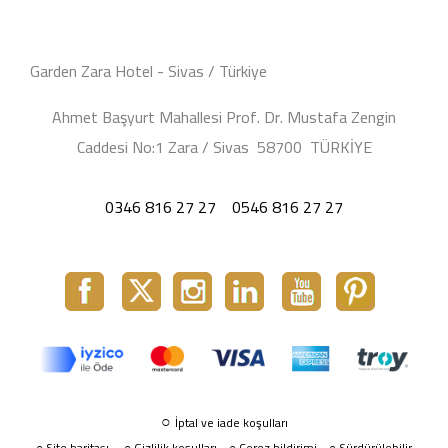
Garden Zara Hotel - Sivas / Türkiye
Ahmet Başyurt Mahallesi Prof. Dr. Mustafa Zengin
Caddesi No:1 Zara / Sivas 58700 TÜRKİYE
0346 816 27 27
0546 816 27 27
○
İptal ve iade koşulları
Site haritası
○
Gizlilik koşulları
Çerez bildirimi
Sürdürülebilir