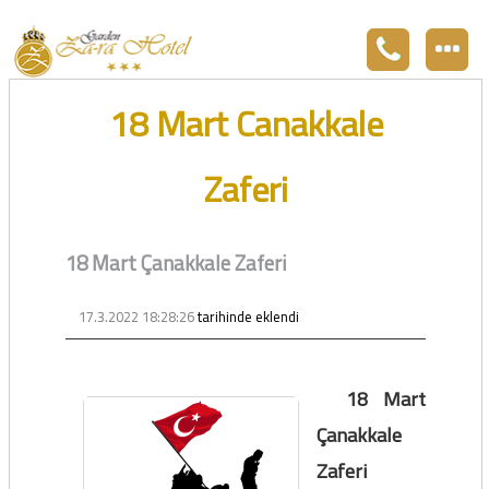
Zara otel Garden Zara otel fiyatları, uygun otel Zara pansiyon, Zarada uygun otel fiyatları ve Zarada konaklama. Covid-19 tedbirlerimizi aldık. Hijyenik Sivas Zara oteli olarak misafirlerimizi bekliyoruz. Boş odalarımız Sivasın en ucuz otel odası olarak 3
yıldız standartları ile belgelenmiş 5 yıldız konforunu yaşatmaktadır. Zara,da havuzu olan tel otel olarak çalışmaktayız. Restorantımız temiz ve lezzetli yemekleri ile göz doldurmaktadır. Zara restaurant olarak paket servis yapmaktayız.
18 Mart Canakkale
Zaferi
18 Mart Çanakkale Zaferi
17.3.2022 18:28:26
tarihinde eklendi
18 Mart
Çanakkale
Zaferi