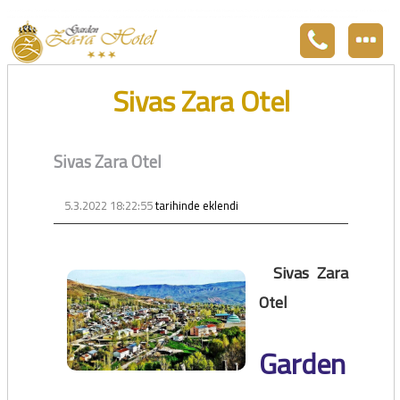
Zara otel Garden Zara otel fiyatları, uygun otel Zara pansiyon, Zarada uygun otel fiyatları ve Zarada konaklama. Covid-19 tedbirlerimizi aldık. Hijyenik Sivas Zara oteli olarak misafirlerimizi bekliyoruz. Boş odalarımız Sivasın en ucuz otel odası olarak 3
yıldız standartları ile belgelenmiş 5 yıldız konforunu yaşatmaktadır. Zara,da havuzu olan tel otel olarak çalışmaktayız. Restorantımız temiz ve lezzetli yemekleri ile göz doldurmaktadır. Zara restaurant olarak paket servis yapmaktayız.
Sivas Zara Otel
Sivas Zara Otel
5.3.2022 18:22:55
tarihinde eklendi
Sivas Zara
Otel
Garden