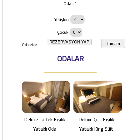
Oda #1
Yetişkin
Çocuk
REZERVASYON YAP
Oda ekle
Tamam
ODALAR
Deluxe İki Tek Kişilik
Deluxe Çift Kişilik
Yataklı Oda
Yataklı King Süit