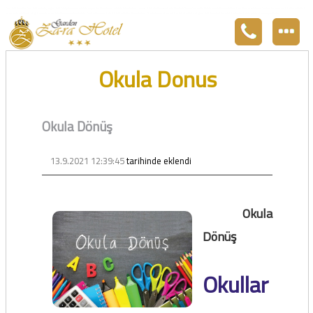
Zara otel Garden Zara otel fiyatları, uygun otel Zara pansiyon, Zarada uygun otel fiyatları ve Zarada konaklama. Covid-19 tedbirlerimizi aldık. Hijyenik Sivas Zara oteli olarak misafirlerimizi bekliyoruz. Boş odalarımız Sivasın en ucuz otel odası olarak 3
yıldız standartları ile belgelenmiş 5 yıldız konforunu yaşatmaktadır. Zara,da havuzu olan tel otel olarak çalışmaktayız. Restorantımız temiz ve lezzetli yemekleri ile göz doldurmaktadır. Zara restaurant olarak paket servis yapmaktayız.
Okula Donus
Okula Dönüş
13.9.2021 12:39:45
tarihinde eklendi
Okula
Dönüş
Okullar