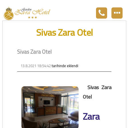
Zara otel Garden Zara otel fiyatları, uygun otel Zara pansiyon, Zarada uygun otel fiyatları ve Zarada konaklama. Covid-19 tedbirlerimizi aldık. Hijyenik Sivas Zara oteli olarak misafirlerimizi bekliyoruz. Boş odalarımız Sivasın en ucuz otel odası olarak 3
yıldız standartları ile belgelenmiş 5 yıldız konforunu yaşatmaktadır. Zara,da havuzu olan tel otel olarak çalışmaktayız. Restorantımız temiz ve lezzetli yemekleri ile göz doldurmaktadır. Zara restaurant olarak paket servis yapmaktayız.
Sivas Zara Otel
Sivas Zara Otel
13.8.2021 18:54:42
tarihinde eklendi
Sivas Zara
Otel
Zara