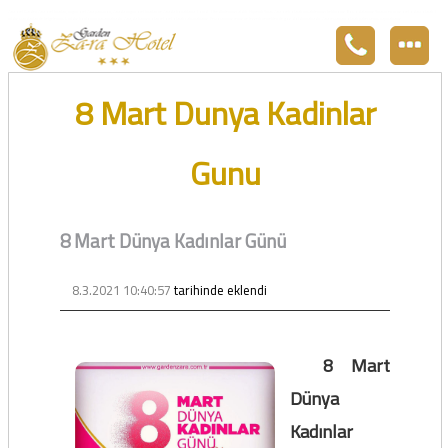
Zara otel Garden Zara otel fiyatları, uygun otel Zara pansiyon, Zarada uygun otel fiyatları ve Zarada konaklama. Covid-19 tedbirlerimizi aldık. Hijyenik Sivas Zara oteli olarak misafirlerimizi bekliyoruz. Boş odalarımız Sivasın en ucuz otel odası olarak 3
yıldız standartları ile belgelenmiş 5 yıldız konforunu yaşatmaktadır. Zara,da havuzu olan tel otel olarak çalışmaktayız. Restorantımız temiz ve lezzetli yemekleri ile göz doldurmaktadır. Zara restaurant olarak paket servis yapmaktayız.
8 Mart Dunya Kadinlar
Gunu
8 Mart Dünya Kadınlar Günü
8.3.2021 10:40:57
tarihinde eklendi
8 Mart
Dünya
Kadınlar