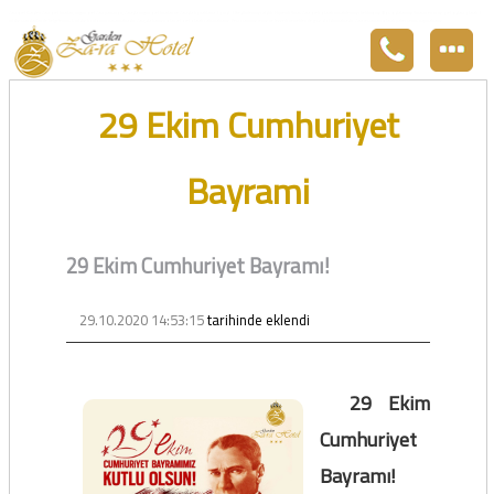
Zara otel Garden Zara otel fiyatları, uygun otel Zara pansiyon, Zarada uygun otel fiyatları ve Zarada konaklama. Covid-19 tedbirlerimizi aldık. Hijyenik Sivas Zara oteli olarak misafirlerimizi bekliyoruz. Boş odalarımız Sivasın en ucuz otel odası olarak 3
yıldız standartları ile belgelenmiş 5 yıldız konforunu yaşatmaktadır. Zara,da havuzu olan tel otel olarak çalışmaktayız. Restorantımız temiz ve lezzetli yemekleri ile göz doldurmaktadır. Zara restaurant olarak paket servis yapmaktayız.
29 Ekim Cumhuriyet
Bayrami
29 Ekim Cumhuriyet Bayramı!
29.10.2020 14:53:15
tarihinde eklendi
29 Ekim
Cumhuriyet
Bayramı!