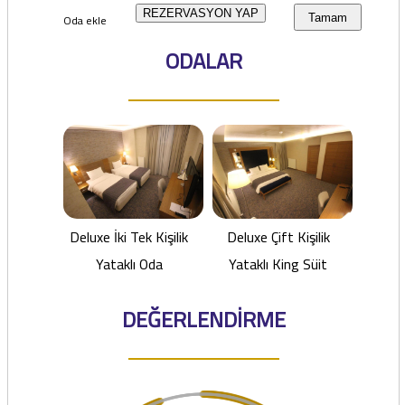
REZERVASYON YAP
Oda ekle
Tamam
ODALAR
Deluxe İki Tek Kişilik
Deluxe Çift Kişilik
Yataklı Oda
Yataklı King Süit
DEĞERLENDİRME