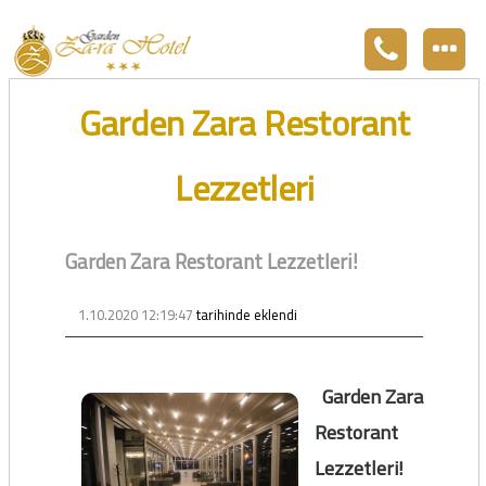
Zara otel Garden Zara otel fiyatları, uygun otel Zara pansiyon, Zarada uygun otel fiyatları ve Zarada konaklama. Covid-19 tedbirlerimizi aldık. Hijyenik Sivas Zara oteli olarak misafirlerimizi bekliyoruz. Boş odalarımız Sivasın en ucuz otel odası olarak 3
yıldız standartları ile belgelenmiş 5 yıldız konforunu yaşatmaktadır. Zara,da havuzu olan tel otel olarak çalışmaktayız. Restorantımız temiz ve lezzetli yemekleri ile göz doldurmaktadır. Zara restaurant olarak paket servis yapmaktayız.
Garden Zara Restorant
Lezzetleri
Garden Zara Restorant Lezzetleri!
1.10.2020 12:19:47
tarihinde eklendi
Garden Zara
Restorant
Lezzetleri!