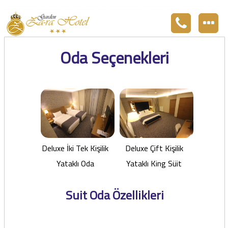
Zara otel Garden Zara otel fiyatları, uygun otel Zara pansiyon, Zarada uygun otel fiyatları ve Zarada konaklama. Covid-19 tedbirlerimizi aldık. Hijyenik Sivas Zara oteli olarak misafirlerimizi bekliyoruz. Boş odalarımız Sivasın en ucuz otel odası olarak 3
yıldız standartları ile belgelenmiş 5 yıldız konforunu yaşatmaktadır. Zara,da havuzu olan tel otel olarak çalışmaktayız. Restorantımız temiz ve lezzetli yemekleri ile göz doldurmaktadır. Zara restaurant olarak paket servis yapmaktayız.
Oda Seçenekleri
Deluxe İki Tek Kişilik
Deluxe Çift Kişilik
Yataklı Oda
Yataklı King Süit
Suit Oda Özellikleri