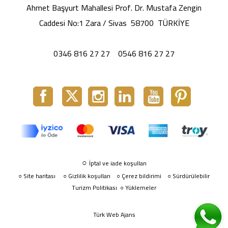
Ahmet Başyurt Mahallesi Prof. Dr. Mustafa Zengin
Caddesi No:1 Zara / Sivas 58700 TÜRKİYE
0346 816 27 27
0546 816 27 27
○
İptal ve iade koşulları
Site haritası
○
Gizlilik koşulları
Çerez bildirimi
Sürdürülebilir
○
○
○
Turizm Politikası
Yüklemeler
○
Türk Web Ajans